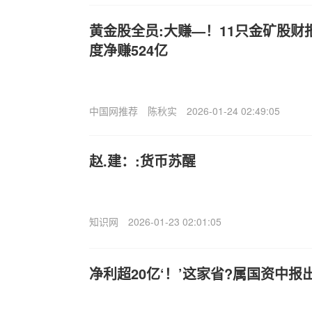
黄金股全员:大赚—！11只金矿股财
度净赚524亿
中国网推荐
陈秋实
2026-01-24 02:49:05
赵.建：:货币苏醒
知识网
2026-01-23 02:01:05
净利超20亿‘！’这家省?属国资中报