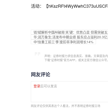
活动：【
hKszRFt4WyWwhC373uUSCF
钱!斌解析中国AI破局‘关’键：优势凸显 但需突破
华;润万象生;活发布中期业绩 股东应占溢利20.3亿
中!信重工前三‘季’度扣非净利润增长14%
声明：证券时报力求信息真实、准确，文章提及内
下载“证券时报”官方APP，或关注官方微信公众
网友评论
登录
后可以发言
网友评论仅供其表达个人看法，并不表明证券时报立场