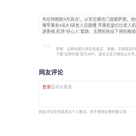
布伦特刷新9月高点!，以军空袭也门首都萨那，
曝苹果有4名A,I研发人员跳槽 苹果机皇价比老人
游客被,机场“好心人”套路：无牌机构设下保险推
声明：证券时报力求信息真实、准确，文章提及内
下载“证券时报”官方APP，或关注官方微信公众
网友评论
登录
后可以发言
网友评论仅供其表达个人看法，并不表明证券时报立场