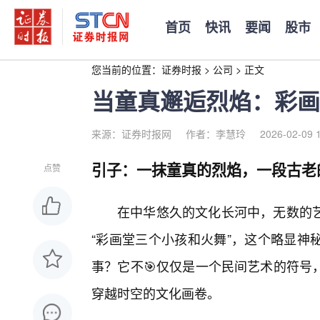
首页
快讯
要闻
股市
您当前的位置：
证券时报
>
公司
>
正文
当童真邂逅烈焰：彩画
来源：证券时报网
作者：李慧玲
2026-02-09 
引子：一抹童真的烈焰，一段古老
点赞
在中华悠久的文化长河中，无数的
“彩画堂三个小孩和火舞”，这个略显神
事？它不🎯仅仅是一个民间艺术的符号
穿越时空的文化画卷。