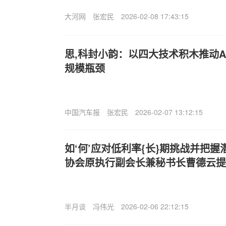
大河网
张宏民
2026-02-08 17:43:15
思,科封小韵：以四大技术积木推动A
规模瓶颈
中国汽车报
张宏民
2026-02-07 13:12:15
如‘何’应对低利率{长}期挑战并把
协会原执行副会长兼秘书长曹德云提
半月谈
冯伟光
2026-02-06 22:12:15