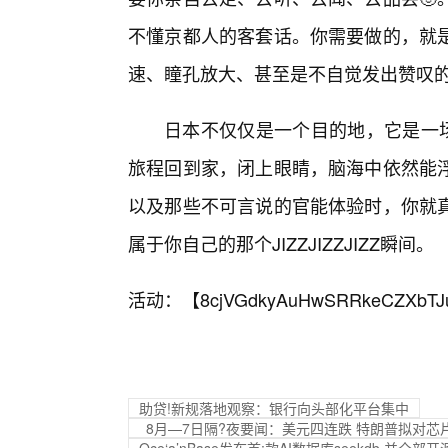
不懂京都人的客套话。你需要做的，就
速、瞳孔放大、甚至是不自觉发出赞叹
日本不仅仅是一个目的地，它是一
旅程回到家，闭上眼睛，脑海中依然能
以及那些不可言说的官能体验时，你就真
属于你自己的那个JIZZJIZZJIZZ瞬间。
活动：【
8cjVGdkyAuHwSRRkeCZXbTJ
助贷!新规落地观察：银行向头部化平台集中
8月—7日隔?夜要闻：美元四连跌 特朗普拟对芯
Oce‘a’nBase发布首;款AI数据库seekdb 并全部开