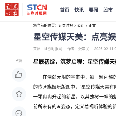
首页
快讯
要闻
股市
您当前的位置：
证券时报
>
公司
>
正文
星空传媒天美：点亮娱
来源：证券时报网
作者：张宏民
2026-02-11 
星辰初绽，筑梦启程：星空传媒天
点赞
在浩瀚无垠的宇宙中，每一颗闪耀
的传📌媒娱乐版图中，“星空传媒天美有
一颗冉冉升起的新星，以其独树一帜的
前所未有的🔥姿态，定义着视听体验的