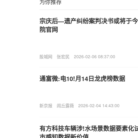
为你推荐
宗庆后—遗产纠纷案判决书或将于今
院官网
股城网
张宏民
2026-02-06 08:37:00
通富微:电10!月14日龙虎榜数据
新京报
闾丘露薇
2026-02-04 14:43:00
有方科技车辆涉!水场景数据要素化
市感知数据新价值