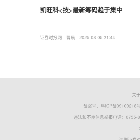
凯旺科<技>最新筹码趋于集中
证券时报网
曹晨
2025-08-05 21:44
关
备案号：
粤ICP备09109218
违法和不良信息举报电话：0755-83
深圳证券