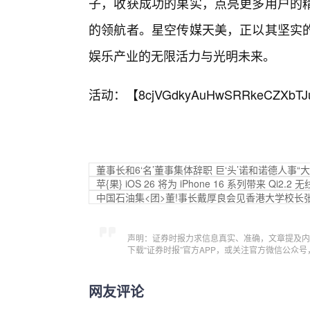
子，收获成功的果实，点亮更多用户的
的领航者。星空传媒天美，正以其坚实的
娱乐产业的无限活力与光明未来。
活动：【
8cjVGdkyAuHwSRRkeCZXbTJ
董事长和6‘名’董事集体辞职 巨‘头’诺和诺德人事“
苹{果} iOS 26 将为 iPhone 16 系列带来 Qi2
中国石油集<团>董!事长戴厚良会见香港大学校长
声明：证券时报力求信息真实、准确，文章提及内
下载“证券时报”官方APP，或关注官方微信公众
网友评论