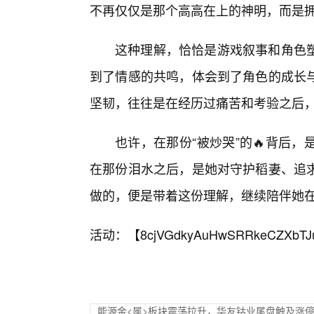
不再仅仅是那个高高在上的神明，而是拥
这种理解，恰恰是游戏叙事和角色
到了情感的共鸣，体会到了角色的成长
坚韧，往往是在经历过痛苦和考验之后
也许，在那份“被炒哭”的🔥背后
在那份泪水之后，是她对守护稻妻、追
做的，便是带着这份理解，继续陪伴她
活动：【
8cjVGdkyAuHwSRRkeCZXbTJ
能源金<属>板块震荡拉升，华友钴业尾盘触及涨